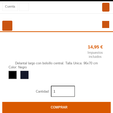
Cuenta
Navegación
☰
de
palanca
DELANTAL LICOR DE HERBAS
14,95 €
Impuestos
incluidos
Delantal largo con bolsillo central. Talla Unica: 96x70 cm
Color: Negro
Marino
Negro
Cantidad
COMPRAR